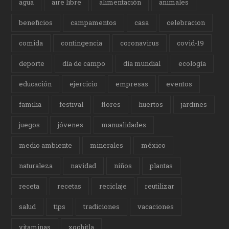
agua
aire libre
alimentación
animales
beneficios
campamentos
casa
celebracion
comida
contingencia
coronavirus
covid-19
deporte
día de campo
día mundial
ecología
educación
ejercicio
empresas
eventos
familia
festival
flores
huertos
jardines
juegos
jóvenes
manualidades
medio ambiente
minerales
méxico
naturaleza
navidad
niños
plantas
receta
recetas
reciclaje
reutilizar
salud
tips
tradiciones
vacaciones
vitaminas
xochitla