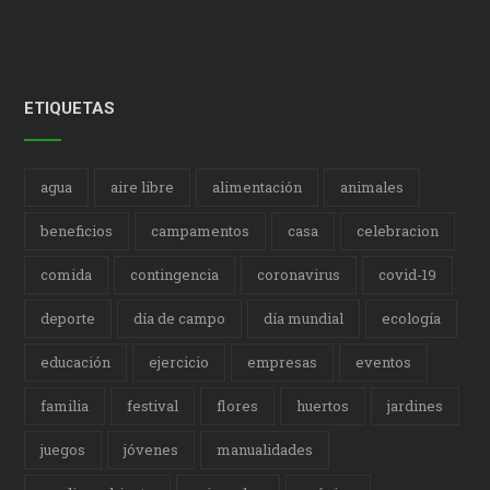
ETIQUETAS
agua
aire libre
alimentación
animales
beneficios
campamentos
casa
celebracion
comida
contingencia
coronavirus
covid-19
deporte
día de campo
día mundial
ecología
educación
ejercicio
empresas
eventos
familia
festival
flores
huertos
jardines
juegos
jóvenes
manualidades