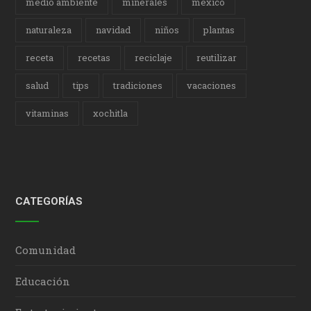
medio ambiente
minerales
méxico
naturaleza
navidad
niños
plantas
receta
recetas
reciclaje
reutilizar
salud
tips
tradiciones
vacaciones
vitaminas
xochitla
CATEGORÍAS
Comunidad
Educación