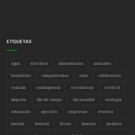
ETIQUETAS
agua
aire libre
alimentación
animales
beneficios
campamentos
casa
celebracion
comida
contingencia
coronavirus
covid-19
deporte
día de campo
día mundial
ecología
educación
ejercicio
empresas
eventos
familia
festival
flores
huertos
jardines