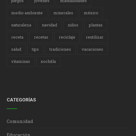
juegos
jóvenes
manualidades
medio ambiente
minerales
méxico
naturaleza
navidad
niños
plantas
receta
recetas
reciclaje
reutilizar
salud
tips
tradiciones
vacaciones
vitaminas
xochitla
CATEGORÍAS
Comunidad
Educación