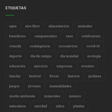
ETIQUETAS
agua
aire libre
alimentación
animales
beneficios
campamentos
casa
celebracion
comida
contingencia
coronavirus
covid-19
deporte
día de campo
día mundial
ecología
educación
ejercicio
empresas
eventos
familia
festival
flores
huertos
jardines
juegos
jóvenes
manualidades
medio ambiente
minerales
méxico
naturaleza
navidad
niños
plantas