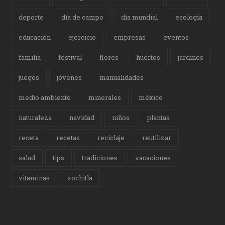
deporte
día de campo
día mundial
ecología
educación
ejercicio
empresas
eventos
familia
festival
flores
huertos
jardines
juegos
jóvenes
manualidades
medio ambiente
minerales
méxico
naturaleza
navidad
niños
plantas
receta
recetas
reciclaje
reutilizar
salud
tips
tradiciones
vacaciones
vitaminas
xochitla