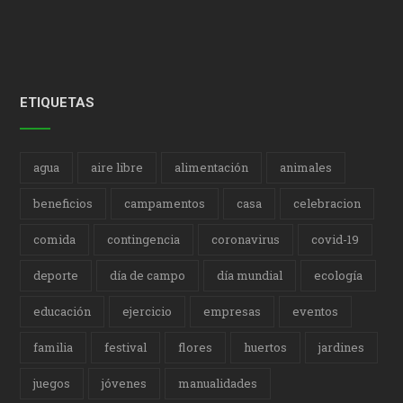
ETIQUETAS
agua
aire libre
alimentación
animales
beneficios
campamentos
casa
celebracion
comida
contingencia
coronavirus
covid-19
deporte
día de campo
día mundial
ecología
educación
ejercicio
empresas
eventos
familia
festival
flores
huertos
jardines
juegos
jóvenes
manualidades