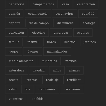
beneficios
campamentos
casa
celebracion
comida
contingencia
coronavirus
covid-19
deporte
día de campo
día mundial
ecología
educación
ejercicio
empresas
eventos
familia
festival
flores
huertos
jardines
juegos
jóvenes
manualidades
medio ambiente
minerales
méxico
naturaleza
navidad
niños
plantas
receta
recetas
reciclaje
reutilizar
salud
tips
tradiciones
vacaciones
vitaminas
xochitla