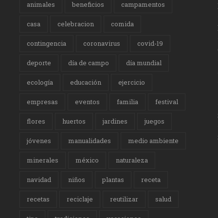
animales
beneficios
campamentos
casa
celebracion
comida
contingencia
coronavirus
covid-19
deporte
día de campo
día mundial
ecología
educación
ejercicio
empresas
eventos
familia
festival
flores
huertos
jardines
juegos
jóvenes
manualidades
medio ambiente
minerales
méxico
naturaleza
navidad
niños
plantas
receta
recetas
reciclaje
reutilizar
salud