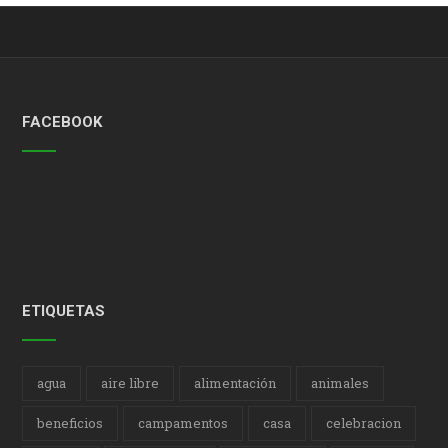
FACEBOOK
ETIQUETAS
agua
aire libre
alimentación
animales
beneficios
campamentos
casa
celebracion