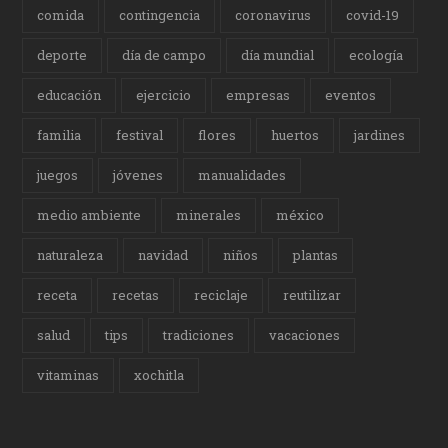
comida
contingencia
coronavirus
covid-19
deporte
día de campo
día mundial
ecología
educación
ejercicio
empresas
eventos
familia
festival
flores
huertos
jardines
juegos
jóvenes
manualidades
medio ambiente
minerales
méxico
naturaleza
navidad
niños
plantas
receta
recetas
reciclaje
reutilizar
salud
tips
tradiciones
vacaciones
vitaminas
xochitla