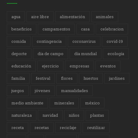
agua
aire libre
alimentación
animales
beneficios
campamentos
casa
celebracion
comida
contingencia
coronavirus
covid-19
deporte
día de campo
día mundial
ecología
educación
ejercicio
empresas
eventos
familia
festival
flores
huertos
jardines
juegos
jóvenes
manualidades
medio ambiente
minerales
méxico
naturaleza
navidad
niños
plantas
receta
recetas
reciclaje
reutilizar