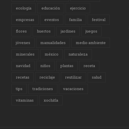
ecología
educación
ejercicio
empresas
eventos
familia
festival
flores
huertos
jardines
juegos
jóvenes
manualidades
medio ambiente
minerales
méxico
naturaleza
navidad
niños
plantas
receta
recetas
reciclaje
reutilizar
salud
tips
tradiciones
vacaciones
vitaminas
xochitla