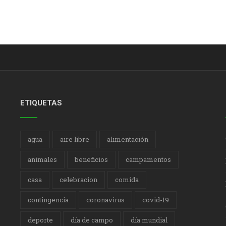
ETIQUETAS
agua
aire libre
alimentación
animales
beneficios
campamentos
casa
celebracion
comida
contingencia
coronavirus
covid-19
deporte
día de campo
día mundial