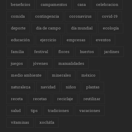
beneficios
campamentos
casa
celebracion
comida
contingencia
coronavirus
covid-19
deporte
día de campo
día mundial
ecología
educación
ejercicio
empresas
eventos
familia
festival
flores
huertos
jardines
juegos
jóvenes
manualidades
medio ambiente
minerales
méxico
naturaleza
navidad
niños
plantas
receta
recetas
reciclaje
reutilizar
salud
tips
tradiciones
vacaciones
vitaminas
xochitla