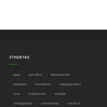
ETIQUETAS
agua
aire libre
alimentación
animales
beneficios
campamentos
casa
celebracion
comida
contingencia
coronavirus
covid-19