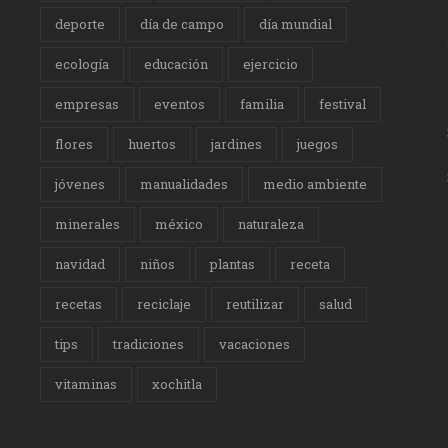
deporte
día de campo
día mundial
ecología
educación
ejercicio
empresas
eventos
familia
festival
flores
huertos
jardines
juegos
jóvenes
manualidades
medio ambiente
minerales
méxico
naturaleza
navidad
niños
plantas
receta
recetas
reciclaje
reutilizar
salud
tips
tradiciones
vacaciones
vitaminas
xochitla