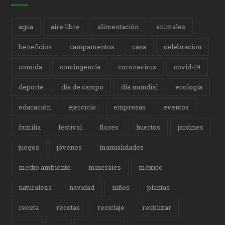
agua
aire libre
alimentación
animales
beneficios
campamentos
casa
celebracion
comida
contingencia
coronavirus
covid-19
deporte
día de campo
día mundial
ecología
educación
ejercicio
empresas
eventos
familia
festival
flores
huertos
jardines
juegos
jóvenes
manualidades
medio ambiente
minerales
méxico
naturaleza
navidad
niños
plantas
receta
recetas
reciclaje
reutilizar