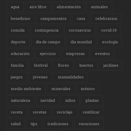
agua
aire libre
alimentación
animales
beneficios
campamentos
casa
celebracion
comida
contingencia
coronavirus
covid-19
deporte
día de campo
día mundial
ecología
educación
ejercicio
empresas
eventos
familia
festival
flores
huertos
jardines
juegos
jóvenes
manualidades
medio ambiente
minerales
méxico
naturaleza
navidad
niños
plantas
receta
recetas
reciclaje
reutilizar
salud
tips
tradiciones
vacaciones