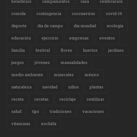
beneficios
campamentos
casa
celebracion
comida
contingencia
coronavirus
covid-19
deporte
día de campo
día mundial
ecología
educación
ejercicio
empresas
eventos
familia
festival
flores
huertos
jardines
juegos
jóvenes
manualidades
medio ambiente
minerales
méxico
naturaleza
navidad
niños
plantas
receta
recetas
reciclaje
reutilizar
salud
tips
tradiciones
vacaciones
vitaminas
xochitla