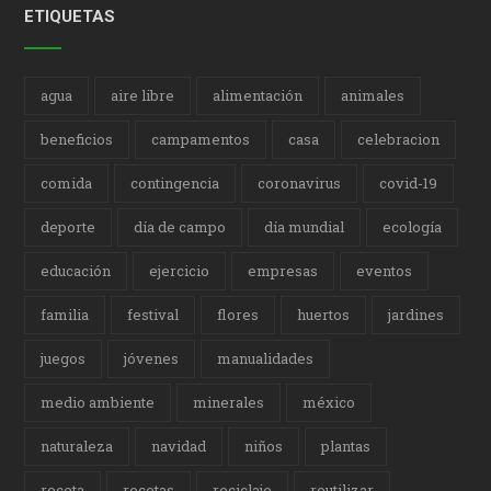
ETIQUETAS
agua
aire libre
alimentación
animales
beneficios
campamentos
casa
celebracion
comida
contingencia
coronavirus
covid-19
deporte
día de campo
día mundial
ecología
educación
ejercicio
empresas
eventos
familia
festival
flores
huertos
jardines
juegos
jóvenes
manualidades
medio ambiente
minerales
méxico
naturaleza
navidad
niños
plantas
receta
recetas
reciclaje
reutilizar