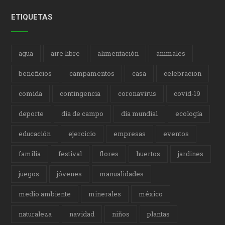
ETIQUETAS
agua
aire libre
alimentación
animales
beneficios
campamentos
casa
celebracion
comida
contingencia
coronavirus
covid-19
deporte
día de campo
día mundial
ecología
educación
ejercicio
empresas
eventos
familia
festival
flores
huertos
jardines
juegos
jóvenes
manualidades
medio ambiente
minerales
méxico
naturaleza
navidad
niños
plantas