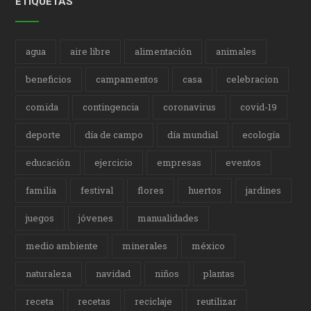
ETIQUETAS
agua
aire libre
alimentación
animales
beneficios
campamentos
casa
celebracion
comida
contingencia
coronavirus
covid-19
deporte
día de campo
día mundial
ecología
educación
ejercicio
empresas
eventos
familia
festival
flores
huertos
jardines
juegos
jóvenes
manualidades
medio ambiente
minerales
méxico
naturaleza
navidad
niños
plantas
receta
recetas
reciclaje
reutilizar