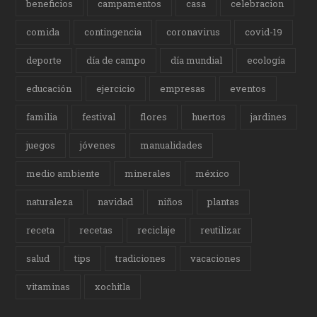
beneficios
campamentos
casa
celebracion
comida
contingencia
coronavirus
covid-19
deporte
día de campo
día mundial
ecología
educación
ejercicio
empresas
eventos
familia
festival
flores
huertos
jardines
juegos
jóvenes
manualidades
medio ambiente
minerales
méxico
naturaleza
navidad
niños
plantas
receta
recetas
reciclaje
reutilizar
salud
tips
tradiciones
vacaciones
vitaminas
xochitla