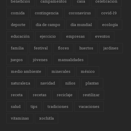
beneficios
campamentos
casa
celebracion
comida
contingencia
coronavirus
covid-19
deporte
día de campo
día mundial
ecología
educación
ejercicio
empresas
eventos
familia
festival
flores
huertos
jardines
juegos
jóvenes
manualidades
medio ambiente
minerales
méxico
naturaleza
navidad
niños
plantas
receta
recetas
reciclaje
reutilizar
salud
tips
tradiciones
vacaciones
vitaminas
xochitla