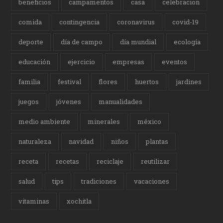
beneficios
campamentos
casa
celebracion
comida
contingencia
coronavirus
covid-19
deporte
día de campo
día mundial
ecología
educación
ejercicio
empresas
eventos
familia
festival
flores
huertos
jardines
juegos
jóvenes
manualidades
medio ambiente
minerales
méxico
naturaleza
navidad
niños
plantas
receta
recetas
reciclaje
reutilizar
salud
tips
tradiciones
vacaciones
vitaminas
xochitla