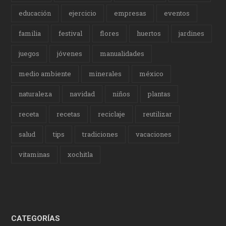
educación
ejercicio
empresas
eventos
familia
festival
flores
huertos
jardines
juegos
jóvenes
manualidades
medio ambiente
minerales
méxico
naturaleza
navidad
niños
plantas
receta
recetas
reciclaje
reutilizar
salud
tips
tradiciones
vacaciones
vitaminas
xochitla
CATEGORÍAS