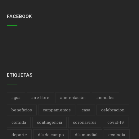
FACEBOOK
ETIQUETAS
agua
aire libre
alimentación
animales
beneficios
campamentos
casa
celebracion
comida
contingencia
coronavirus
covid-19
deporte
día de campo
día mundial
ecología