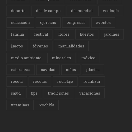
deporte
día de campo
día mundial
ecología
educación
ejercicio
empresas
eventos
familia
festival
flores
huertos
jardines
juegos
jóvenes
manualidades
medio ambiente
minerales
méxico
naturaleza
navidad
niños
plantas
receta
recetas
reciclaje
reutilizar
salud
tips
tradiciones
vacaciones
vitaminas
xochitla