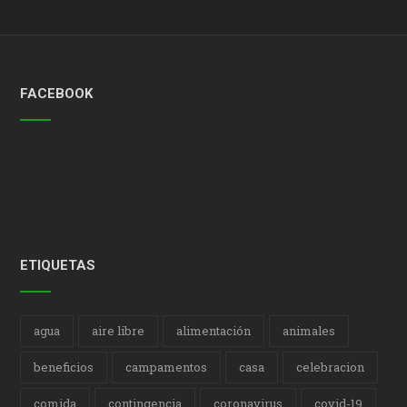
FACEBOOK
ETIQUETAS
agua
aire libre
alimentación
animales
beneficios
campamentos
casa
celebracion
comida
contingencia
coronavirus
covid-19