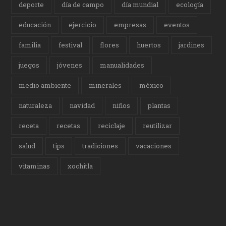
deporte
día de campo
día mundial
ecología
educación
ejercicio
empresas
eventos
familia
festival
flores
huertos
jardines
juegos
jóvenes
manualidades
medio ambiente
minerales
méxico
naturaleza
navidad
niños
plantas
receta
recetas
reciclaje
reutilizar
salud
tips
tradiciones
vacaciones
vitaminas
xochitla