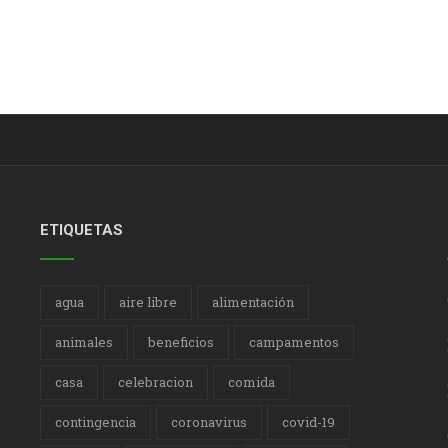
ETIQUETAS
agua
aire libre
alimentación
animales
beneficios
campamentos
casa
celebracion
comida
contingencia
coronavirus
covid-19