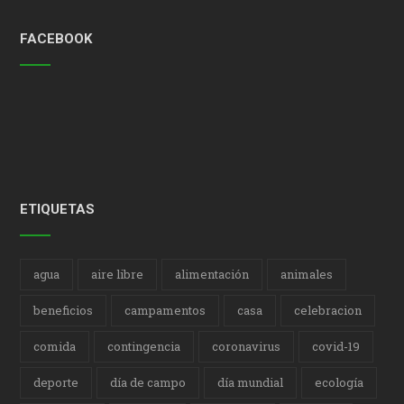
FACEBOOK
ETIQUETAS
agua
aire libre
alimentación
animales
beneficios
campamentos
casa
celebracion
comida
contingencia
coronavirus
covid-19
deporte
día de campo
día mundial
ecología