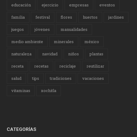
educación
ejercicio
empresas
eventos
familia
festival
flores
huertos
jardines
juegos
jóvenes
manualidades
medio ambiente
minerales
méxico
naturaleza
navidad
niños
plantas
receta
recetas
reciclaje
reutilizar
salud
tips
tradiciones
vacaciones
vitaminas
xochitla
CATEGORÍAS