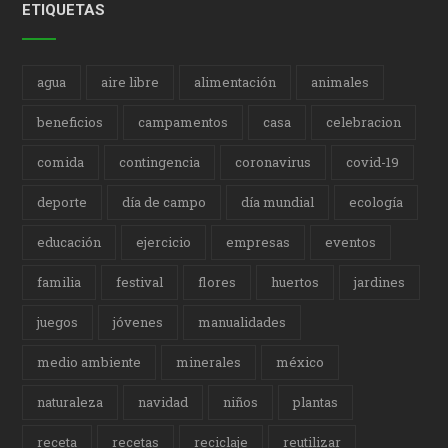
ETIQUETAS
agua
aire libre
alimentación
animales
beneficios
campamentos
casa
celebracion
comida
contingencia
coronavirus
covid-19
deporte
día de campo
día mundial
ecología
educación
ejercicio
empresas
eventos
familia
festival
flores
huertos
jardines
juegos
jóvenes
manualidades
medio ambiente
minerales
méxico
naturaleza
navidad
niños
plantas
receta
recetas
reciclaje
reutilizar